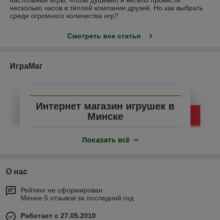
несколько часов в тёплой компании друзей. Но как выбрать
среди огромного количества игр?
Смотреть все статьи
ИграМаг
Интернет магазин игрушек в
Минске
Показать всё
Интернет магазин ИграМаг предлагает
посетителям большой выбор игрушек. На
страницах нашего сайта вы найдете простые
и безопасные игрушки для новорожденных,
О нас
развивающие игры для детей дошкольного
возраста и подростков. Мы предложим вам
Рейтинг не сформирован
лучшие книги для развития ребенка и
Менее 5 отзывов за последний год
подготовки к школе, порадуем подвижных
малышей различными товарами для
Работает с 27.05.2010