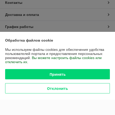
Контакты
Доставка и оплата
График работы
Полная версия сайта
Обработка файлов cookie
Мы используем файлы cookies для обеспечения удобства
Политика обработки cookies
пользователей портала и предоставления персональных
рекомендаций.
Вы можете настроить файлы cookies или
отключить их.
Сайт создан на платформе Deal.by
Принять
Отклонить
Информация для покупателя
Индивидуальный предприниматель:
Индивидуальный
Предприниматель Капойко Андрей Викторович
220019 г.Минск, ул. Шаранговича, 78-56