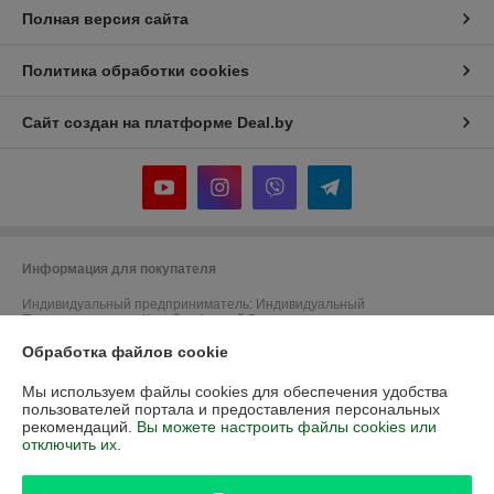
Полная версия сайта
Политика обработки cookies
Сайт создан на платформе Deal.by
Информация для покупателя
Индивидуальный предприниматель:
Индивидуальный
Предприниматель Капойко Андрей Викторович
220019 г.Минск, ул. Шаранговича, 78-56
Обработка файлов cookie
Регистрационный номер ЕГР: 100875061
Мы используем файлы cookies для обеспечения удобства
УНП: 100875061
пользователей портала и предоставления персональных
рекомендаций.
Вы можете настроить файлы cookies или
Регистрационный орган: Администрация Фрунзенского района
отключить их.
г.Минска
Дата регистрации компании: 02.04.2002