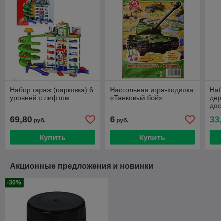
Набор гараж (парковка) 6
Настольная игра-ходилка
Наб
уровней с лифтом
«Танковый бой»
дер
до
69,80
6
33
руб.
руб.
Купить
Купить
Акционные предложения и новинки
-30%