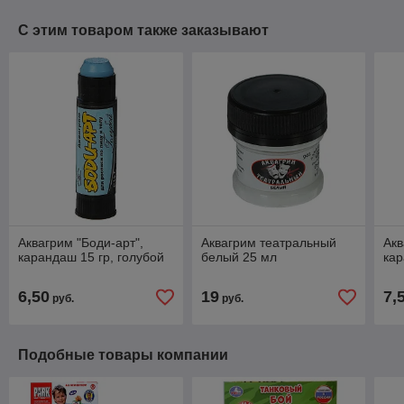
С этим товаром также заказывают
Аквагрим "Боди-арт",
Аквагрим театральный
Акв
карандаш 15 гр, голубой
белый 25 мл
кар
6,50
19
7,
руб.
руб.
Подобные товары компании