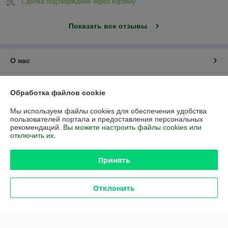
Сделка подтверждена через корзину
Показать все отзывы
О нас
Контакты
Обработка файлов cookie
Доставка и оплата
Мы используем файлы cookies для обеспечения удобства
пользователей портала и предоставления персональных
рекомендаций.
Вы можете настроить файлы cookies или
График работы
отключить их.
Полная версия сайта
Принять
Политика обработки cookies
Отклонить
Сайт создан на платформе Deal.by