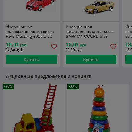
Инерционная
Инерционная
Ин
коллекционная машинка
коллекционная машинка
спе
Ford Mustang 2015 1:32
BMW M4 COUPE with
со 
Strip 1:32
15,61
15,61
13
руб.
руб.
22,30 руб.
22,30 руб.
18,
Купить
Купить
Акционные предложения и новинки
-30%
-30%