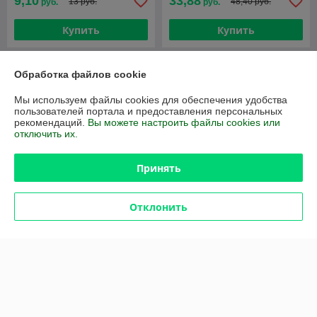
9,10
33,88
13 руб.
48,40 руб.
руб.
руб.
Купить
Купить
-30%
-30%
Обработка файлов cookie
Мы используем файлы cookies для обеспечения удобства
пользователей портала и предоставления персональных
рекомендаций.
Вы можете настроить файлы cookies или
отключить их.
Принять
Отклонить
Конструктор Marbutopia
Крутые виражи Marbulous
Машинка "Строительная
74 дет
техника" Умка
В наличии
В наличии
100,94
руб.
21,49
30,70 руб.
руб.
144,20 руб.