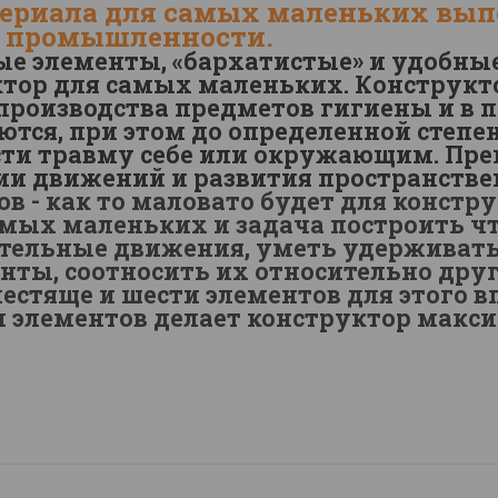
териала для самых маленьких вып
 промышленности.
е элементы, «бархатистые» и удобные
тор для самых маленьких. Конструкто
 производства предметов гигиены и в
ются, при этом до определенной степе
ти травму себе или окружающим. Пре
ции движений и развития пространств
ов - как то маловато будет для констру
амых маленьких и задача построить чт
тательные движения, уметь удерживать
нты, соотносить их относительно дру
стяще и шести элементов для этого в
ал элементов делает конструктор мак