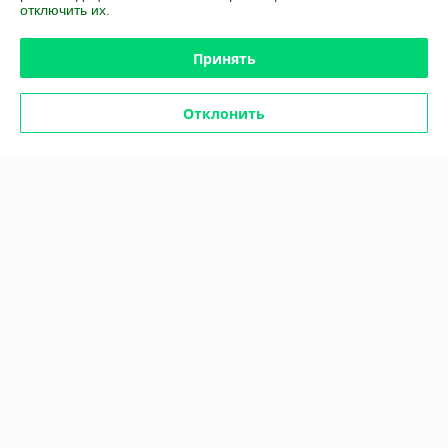
отключить их.
Принять
Отклонить
Набор сумка для
Набор шьем из фетра
раскрашивания сказочный
тапочки Гадкий Я
патруль
В наличии
В наличии
24
14,52
40 руб.
24,20 руб.
руб.
руб.
Купить
Купить
-40%
-40%