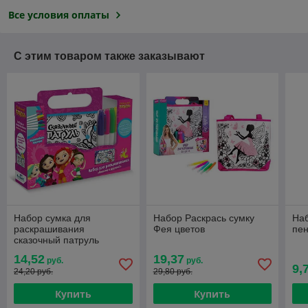
Все условия оплаты
С этим товаром также заказывают
Набор сумка для
Набор Раскрась сумку
Наб
раскрашивания
Фея цветов
пен
сказочный патруль
14,52
19,37
руб.
руб.
9,
24,20 руб.
29,80 руб.
Купить
Купить