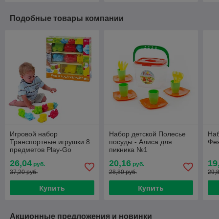
Подобные товары компании
Игровой набор
Набор детской Полесье
Наб
Транспортные игрушки 8
посуды - Алиса для
Фея
предметов Play-Go
пикника №1
26,04
20,16
19
руб.
руб.
37,20 руб.
28,80 руб.
29,
Купить
Купить
Акционные предложения и новинки