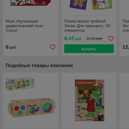
Игра обучающая
Пазлы-макси тройной
Паз
дидактический пазл
Зигзаг Для принцесс, 18
Зиг
Слоги
элементов
эл
8,47
12,10 руб.
руб.
6
12
руб.
Купить
Подобные товары компании