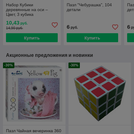
Набор Кубики
Пазл "Чебурашка", 104
Паз
деревянные на оси –
детали
де
Цвет, 3 кубика
10,43
руб.
6
6
руб.
р
14,90 руб.
Купить
Купить
Акционные предложения и новинки
-30%
-30%
Пазл Чайная вечеринка 360