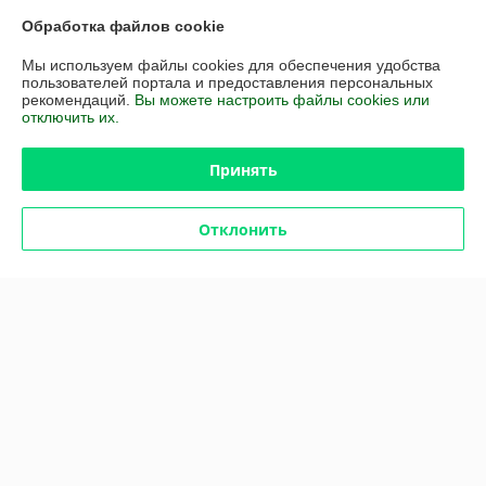
Обработка файлов cookie
Купить
Мы используем файлы cookies для обеспечения удобства
пользователей портала и предоставления персональных
рекомендаций.
Вы можете настроить файлы cookies или
О нас
отключить их.
Рейтинг не сформирован
Менее 5 отзывов за последний год
Принять
Работает с 27.05.2010
Отклонить
г. Минск
Юридический адрес ул. Сухая 4 пом. 16, Минск, Беларусь
Контакты
Показать весь график работы
Сегодня выходной
Отзывы о магазине
219 отзывов за всё время