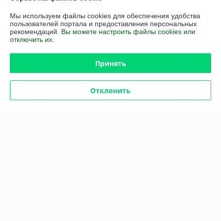
Покупатель
07.05.2026
Мы используем файлы cookies для обеспечения удобства
Отлично
пользователей портала и предоставления персональных
рекомендаций.
Вы можете настроить файлы cookies или
Сделка подтверждена через корзину
отключить их.
Принять
Покупатель
30.07.2025
Отлично
Отклонить
Сделка подтверждена через корзину
Показать все отзывы
О нас
Контакты
Доставка и оплата