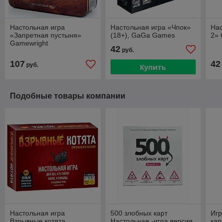
Настольная игра
Настольная игра «Чпок»
Нас
«Запретная пустыня»
(18+), GaGa Games
2»
Gamewright
42
руб.
107
42
руб.
Купить
Подобные товары компании
Настольная игра
500 злобных карт
Игр
Взрывные котята
Настольная -игра версия
кар