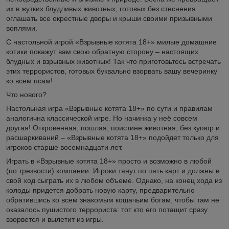
их в жутких блудливых животных, готовых без стеснения
оглашать все окрестные дворы и крыши своими призывными
воплями.
С настольной игрой «Взрывные котята 18+» милые домашние
котики покажут вам свою обратную сторону – настоящих
блудных и взрывных животных! Так что приготовьтесь встречать
этих террористов, готовых буквально взорвать вашу вечеринку
ко всем псам!
Что нового?
Настольная игра «Взрывные котята 18+» по сути и правилам
аналогична классической игре. Но начинка у неё совсем
другая! Откровенная, пошлая, поистине животная, без купюр и
расшаркиваний – «Взрывные котята 18+» подойдет только для
игроков старше восемнадцати лет.
Играть в «Взрывные котята 18+» просто и возможно в любой
(по трезвости) компании. Игроки тянут по пять карт и должны в
свой ход сыграть их в любом объеме. Однако, на конец хода из
колоды придется добрать новую карту, предварительно
обратившись ко всем знакомым кошачьим богам, чтобы там не
оказалось пушистого террориста: тот кто его потащит сразу
взорвется и вылетит из игры.