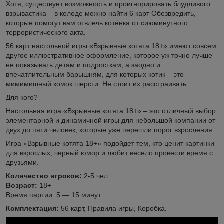
Хотя, существует возможность и проигнорировать блудливого
взрывастика – в колоде можно найти 6 карт Обезвредить,
которые помогут вам отвлечь котёнка от сиюминутного
террористического акта.
56 карт настольной игры «Взрывные котята 18+» имеют совсем
другое иллюстративное оформление, которое уж точно лучше
не показывать детям и подросткам, а заодно и
впечатлительным барышням, для которых котик – это
мимимишный комок шерсти. Не стоит их расстраивать.
Для кого?
Настольная игра «Взрывные котята 18+» – это отличный выбор
элементарной и динамичной игры для небольшой компании от
двух до пяти человек, которые уже перешли порог взросления.
Игра «Взрывные котята 18+» подойдет тем, кто ценит картинки
для взрослых, черный юмор и любит весело провести время с
друзьями.
Количество игроков:
2-5 чел
Возраст:
18+
Время партии: 5 — 15 минут
Комплектация:
56 карт, Правила игры, Коробка.