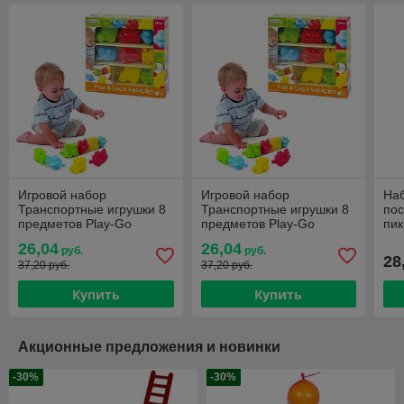
Игровой набор
Игровой набор
Наб
Транспортные игрушки 8
Транспортные игрушки 8
пос
предметов Play-Go
предметов Play-Go
пи
26,04
26,04
руб.
руб.
28
37,20 руб.
37,20 руб.
Купить
Купить
Акционные предложения и новинки
-30%
-30%