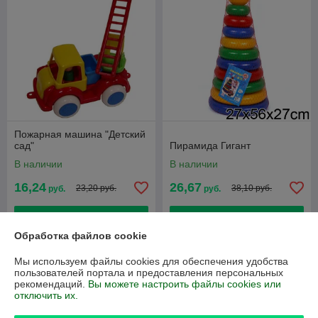
Пожарная машина "Детский
сад"
Пирамида Гигант
В наличии
В наличии
16,24
26,67
23,20 руб.
38,10 руб.
руб.
руб.
Купить
Купить
Обработка файлов cookie
-30%
-30%
Мы используем файлы cookies для обеспечения удобства
пользователей портала и предоставления персональных
рекомендаций.
Вы можете настроить файлы cookies или
отключить их.