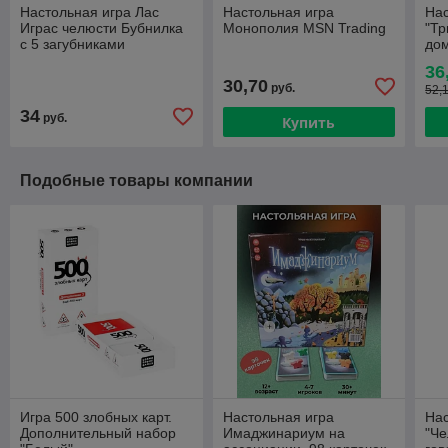
Настольная игра Лас
Настольная игра
Нас
Играс челюсти Бубнилка
Монополия MSN Trading
"Тр
с 5 загубниками
до
36
30,70
руб.
52,
34
руб.
Купить
Подобные товары компании
Игра 500 злобных карт.
Настольная игра
Нас
Дополнительный набор
Имаджинариум на
"Че