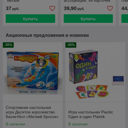
"Белый"
ассоциации, 98 карточек
гов
пов
37
39,90
44
руб.
руб.
Купить
Купить
Акционные предложения и новинки
-30%
-30%
Спортивная настольная
игра Десятое королевство
Игра настольная Piantic
Баскетбол «Меткий бросок»
Один в один Piatnik
В наличии
В наличии