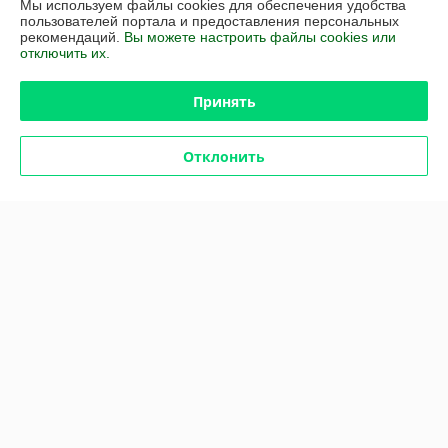
Мы используем файлы cookies для обеспечения удобства
Отлично
пользователей портала и предоставления персональных
рекомендаций.
Вы можете настроить файлы cookies или
Сделка подтверждена через корзину
отключить их.
Принять
Покупатель
30.07.2025
Отлично
Отклонить
Сделка подтверждена через корзину
Показать все отзывы
О нас
Контакты
Доставка и оплата
График работы