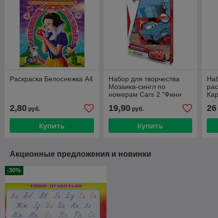
Раскраска Белоснежка А4
Набор для творчества
Наб
Мозаика-сингл по
рас
номерам Cars 2 "Финн
Кар
Макмисл"
2,80
19,90
26
руб.
руб.
Купить
Купить
Акционные предложения и новинки
-30%