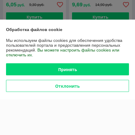
6,05
9,69
9,30 руб.
14,90 руб.
руб.
руб.
Купить
Купить
Обработка файлов cookie
-34%
-30%
Мы используем файлы cookies для обеспечения удобства
пользователей портала и предоставления персональных
рекомендаций.
Вы можете настроить файлы cookies или
отключить их.
Принять
Отклонить
Книжка 3 любимых сказки -
Книга «Русские волшебные
Русалочка
сказки»
В наличии
В наличии
3,04
9,80
4,60 руб.
14 руб.
руб.
руб.
Купить
Купить