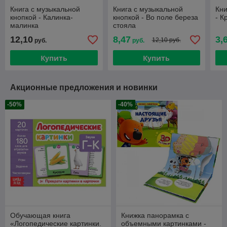
Книга с музыкальной
Книга с музыкальной
Кни
кнопкой - Калинка-
кнопкой - Во поле береза
- К
малинка
стояла
12,10
8,47
3,
12,10 руб.
руб.
руб.
Купить
Купить
Акционные предложения и новинки
-50%
-40%
Обучающая книга
Книжка панорамка с
«Логопедические картинки.
объемными картинками -