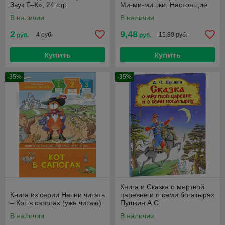
Звук Г‒К», 24 стр.
Ми-ми-мишки. Настоящие
друзья
В наличии
В наличии
2
9,48
4 руб.
15,80 руб.
руб.
руб.
Купить
Купить
-35%
-35%
Книга и Сказка о мертвой
Книга из серии Начни читать
царевне и о семи богатырях
– Кот в сапогах (уже читаю)
Пушкин А.С
В наличии
В наличии