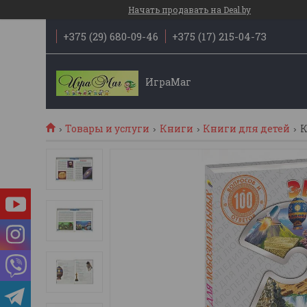
Начать продавать на Deal.by
+375 (29) 680-09-46
+375 (17) 215-04-73
ИграМаг
Товары и услуги
Книги
Книги для детей
К