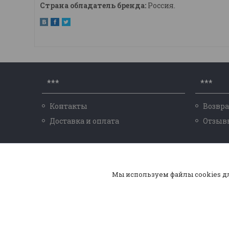
Страна обладатель бренда:
Россия.
***
***
Контакты
Возвра
Доставка и оплата
Отзыв
Выжигательные приборы по дереву
настольные
аналог Лего
Научно-познавательные наборы, ко
Мы используем файлы cookies д