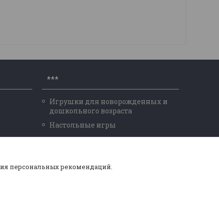
***
Игрушки для новорожденных и
дошкольного возраста
Настольные игры
Конструктор Лего, Mega Bloks
Конструктор Brick,
ния персональных рекомендаций.