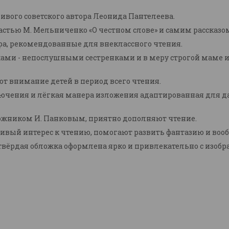
ивого советского автора Леонида Пантелеева.
астью М. Мельниченко «О честном слове» и самим рассказом
ра, рекомендованные для внеклассного чтения.
нажами - непослушными сестренками и в меру строгой мам
т внимание детей в период всего чтения.
ючения и лёгкая манера изложения адаптированная для да
жником И. Панковым, приятно дополняют чтение.
ивый интерес к чтению, помогают развить фантазию и воо
 твёрдая обложка оформлена ярко и привлекательно с изоб