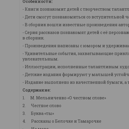
Особенности:
- Книги познакомит детей с творчеством талантл
- Дети смогут познакомиться со вступительной ч
- В сборник вошли известные произведения авто
- Серия рассказов познакомят детей с её персо
в сборник.
- Произведения написаны с юмором и удерживаю
- Удивительные события, захватывающие прикл
увлекательным.
- Иллюстрации, исполненные талантливым худо
- Детские издания формируют у малышей устойч
- Издание выполнено из качественной бумаги, а
Содержание:
1. М. Мельниченко «О честном слове»
2. Честное слово
3. Буква «ты»
4. Рассказы о Белочке и Тамарочке
· На море