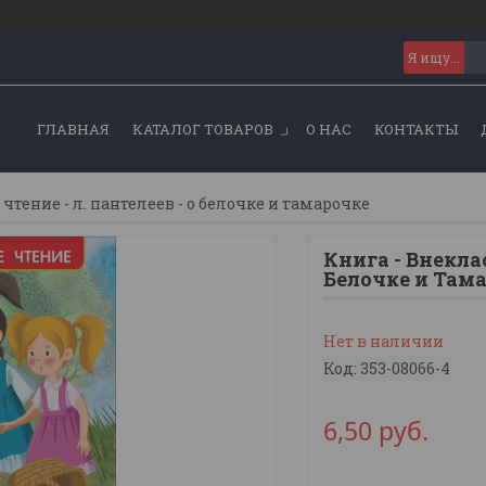
ГЛАВНАЯ
КАТАЛОГ ТОВАРОВ
О НАС
КОНТАКТЫ
 чтение - л. пантелеев - о белочке и тамарочке
Книга - Внеклас
Белочке и Там
Нет в наличии
Код:
353-08066-4
6,50
руб.