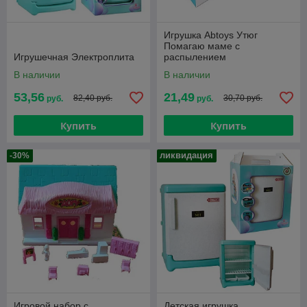
Игрушка Abtoys Утюг
Помагаю маме с
Игрушечная Электроплита
распылением
В наличии
В наличии
53,56
21,49
82,40 руб.
30,70 руб.
руб.
руб.
Купить
Купить
ликвидация
-30%
Игровой набор с
Детская игрушка