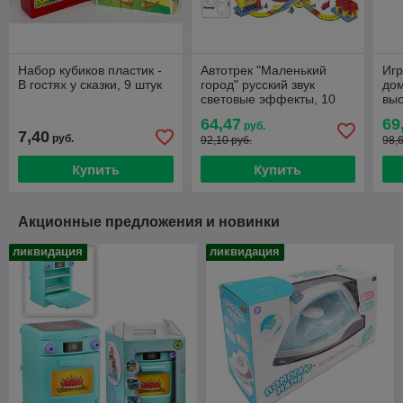
Набор кубиков пластик -
Автотрек "Маленький
Игр
В гостях у сказки, 9 штук
город" русский звук
дом
световые эффекты, 10
выс
деталь
64,47
69
руб.
7,40
руб.
92,10 руб.
98,
Купить
Купить
Акционные предложения и новинки
ликвидация
ликвидация