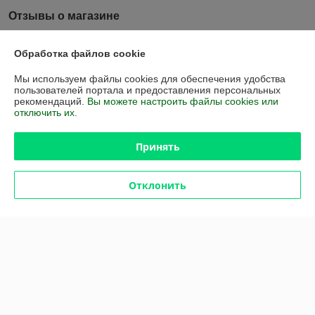
Отзывы о магазине
219 отзывов за всё время
Обработка файлов cookie
Покупатель
07.05.2026
Мы используем файлы cookies для обеспечения удобства
пользователей портала и предоставления персональных
Отлично
рекомендаций.
Вы можете настроить файлы cookies или
отключить их.
Сделка подтверждена через корзину
Принять
Покупатель
30.07.2025
Отклонить
Отлично
Сделка подтверждена через корзину
Показать все отзывы
О нас