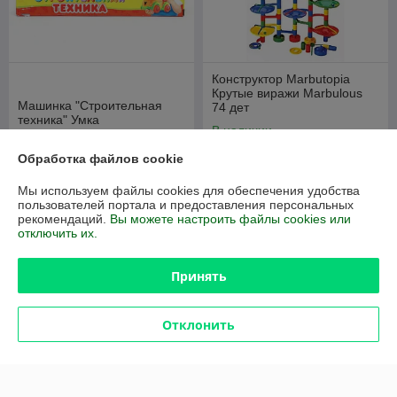
Конструктор Marbutopia
Крутые виражи Marbulous
Машинка "Строительная
74 дет
техника" Умка
В наличии
В наличии
100,94
Обработка файлов cookie
руб.
21,49
30,70 руб.
руб.
144,20 руб.
Мы используем файлы cookies для обеспечения удобства
пользователей портала и предоставления персональных
Купить
Купить
рекомендаций.
Вы можете настроить файлы cookies или
отключить их.
Показать ещё
Принять
О нас
Отклонить
Рейтинг не сформирован
Менее 5 отзывов за последний год
Работает с 27.05.2010