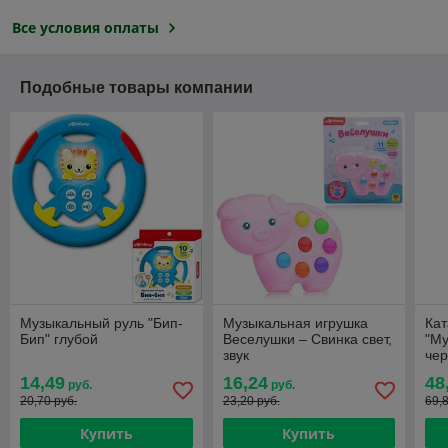
Все условия оплаты
Подобные товары компании
Музыкальный руль "Бип-
Музыкальная игрушка
Ка
Бип" глубой
Веселушки – Свинка свет,
"М
звук
чер
эф
14,49
16,24
48
руб.
руб.
20,70 руб.
23,20 руб.
69,
Купить
Купить