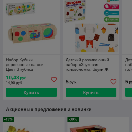
Набор Кубики
Детский развивающий
Де
деревянные на оси –
набор «Звуковая
наб
Цвет, 3 кубика
головоломка. Звуки Ж,
гол
Ш»
10,43
руб.
5
5
руб.
р
14,90 руб.
Купить
Купить
Акционные предложения и новинки
-43%
-30%