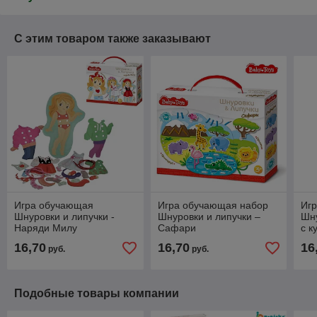
С этим товаром также заказывают
Игра обучающая
Игра обучающая набор
Иг
Шнуровки и липучки -
Шнуровки и липучки –
Шну
Наряди Милу
Сафари
с к
16,70
16,70
16
руб.
руб.
Подобные товары компании