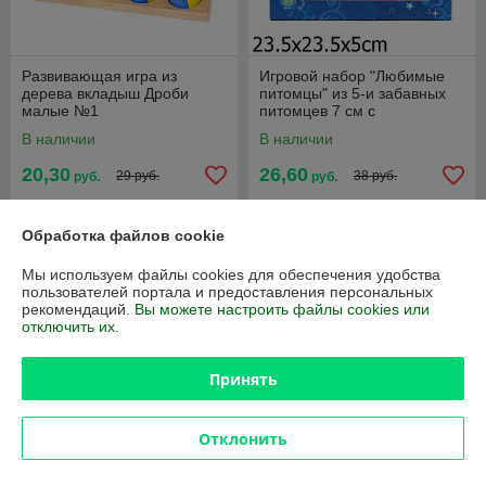
Развивающая игра из
Игровой набор "Любимые
дерева вкладыш Дроби
питомцы" из 5-и забавных
малые №1
питомцев 7 см с
аксессуарами
В наличии
В наличии
20,30
26,60
29 руб.
38 руб.
руб.
руб.
Купить
Купить
Обработка файлов cookie
-30%
-30%
Мы используем файлы cookies для обеспечения удобства
пользователей портала и предоставления персональных
рекомендаций.
Вы можете настроить файлы cookies или
отключить их.
Принять
Отклонить