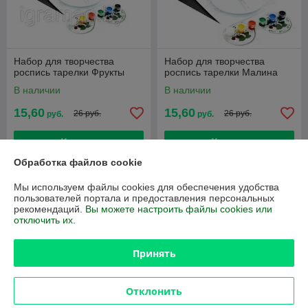
Набор для творчества
Набор для творчества
роспись тарелки Фрукты
роспись тарелки Малина
В наличии
В наличии
15,60
15,60
26 руб.
26 руб.
руб.
руб.
Купить
Купить
Обработка файлов cookie
-40%
-40%
Мы используем файлы cookies для обеспечения удобства
пользователей портала и предоставления персональных
рекомендаций.
Вы можете настроить файлы cookies или
отключить их.
Принять
Отклонить