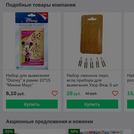
Подобные товары компании
Набор для выжигания
Набор сменное перо,
Наб
"Disney" в рамке 10*15
игла прибора для
рос
"Минни Маус"
выжигания Узор Вязь 5 шт
6,10
28
15
40 руб.
руб.
руб.
Купить
Купить
Акционные предложения и новинки
-55%
-50%