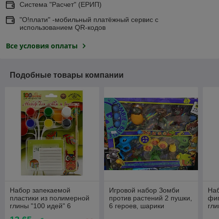
Система "Расчет" (ЕРИП)
"О!плати" -мобильный платёжный сервис с
использованием QR-кодов
Все условия оплаты
Подобные товары компании
Набор запекаемой
Игровой набор Зомби
Наб
пластики из полимерной
против растений 2 пушки,
фиг
глины "100 идей" 6
6 героев, шарики
гл
акриловых красок 24 мл,