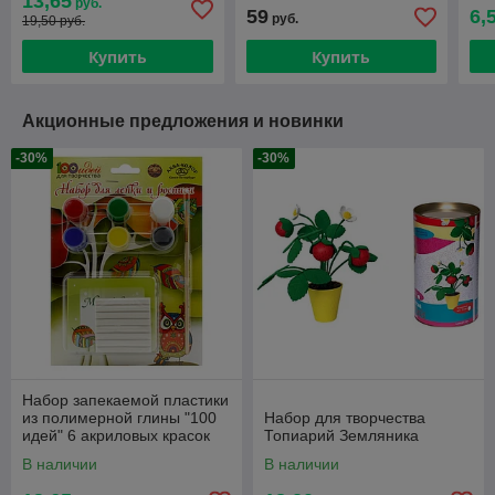
13,65
руб.
кисть
59
6,
руб.
19,50 руб.
Купить
Купить
Акционные предложения и новинки
-30%
-30%
Набор запекаемой пластики
из полимерной глины "100
Набор для творчества
идей" 6 акриловых красок
Топиарий Земляника
24 мл, кисть
В наличии
В наличии