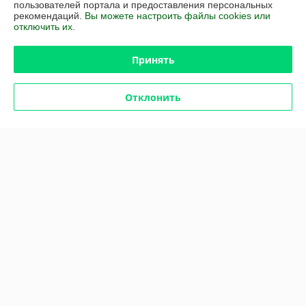
пользователей портала и предоставления персональных
Отлично
рекомендаций.
Вы можете настроить файлы cookies или
отключить их.
Сделка подтверждена через корзину
Принять
Покупатель
30.07.2025
Отклонить
Отлично
Сделка подтверждена через корзину
Показать все отзывы
О нас
Контакты
Доставка и оплата
График работы