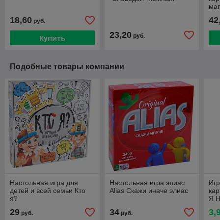
ма
18,60
42
руб.
23,20
руб.
Купить
Подобные товары компании
Настольная игра для
Настольная игра элиас
Игр
детей и всей семьи Кто
Alias Скажи иначе элиас
ка
я?
Я Н
29
34
3,
руб.
руб.