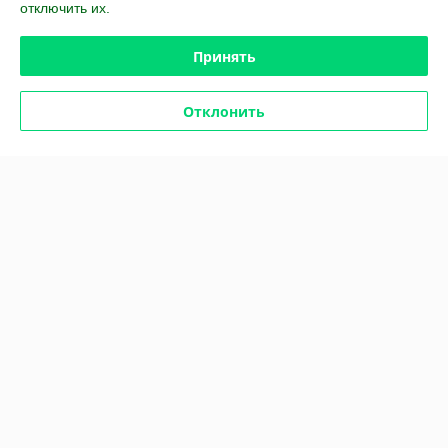
Сделка подтверждена через корзину
отключить их.
Принять
Покупатель
30.07.2025
Отлично
Отклонить
Сделка подтверждена через корзину
Показать все отзывы
О нас
Контакты
Доставка и оплата
График работы
Полная версия сайта